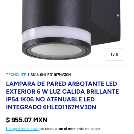
de
1
/
5
TECNOLITE
|
SKU:
6HLED1167MV30N
LAMPARA DE PARED ARBOTANTE LED
EXTERIOR 6 W LUZ CALIDA BRILLANTE
IP54 IK06 NO ATENUABLE LED
INTEGRADO 6HLED1167MV30N
$ 955.07 MXN
Los gastos de envío
se calcularán al momento de pagar.