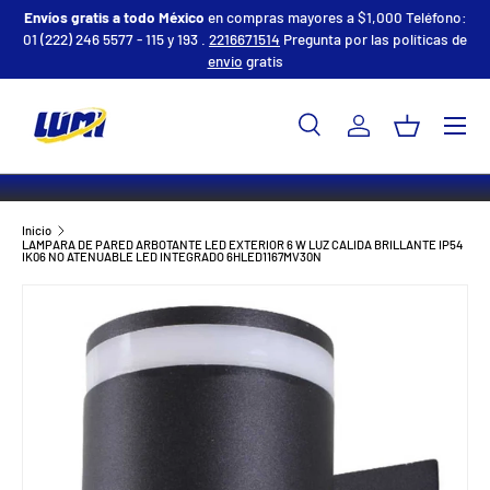
Envíos gratis a todo México
en compras mayores a $1,000 Teléfono:
01 (222) 246 5577 - 115 y 193 .
IR AL CONTENIDO
2216671514
Pregunta por las políticas de
envio
gratis
Menú
Buscar
Iniciar sesión
Cesta
Buscar
Tipo de producto
Todos
Inicio
LAMPARA DE PARED ARBOTANTE LED EXTERIOR 6 W LUZ CALIDA BRILLANTE IP54
IK06 NO ATENUABLE LED INTEGRADO 6HLED1167MV30N